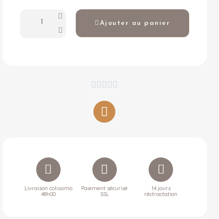
Ajouter au panier





Livraison colissimo
Paiement sécurisé
14 jours
48h00
SSL
réctractation