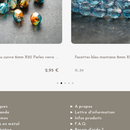
F
acettes bleu cuivre 6mm X20 Perles verre tchèque brillant
2,95 €
15_29
ques
► A propos
monde
► Lettre d'information
mmes
► Infos produits
 en métal
► F.A.Q.
éative
► Besoin d'aide ?