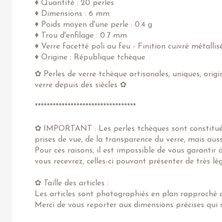
♦ Quantité : 20 perles
♦ Dimensions : 6 mm
♦ Poids moyen d'une perle : 0.4 g
♦ Trou d'enfilage : 0.7 mm
♦ Verre facetté poli au feu - Finition cuivré métallis
♦ Origine : République tchèque
✿ Perles de verre tchèque artisanales, uniques, origi
verre depuis des siècles ✿
**********************************
✿ IMPORTANT : Les perles tchèques sont constituées
prises de vue, de la transparence du verre, mais au
Pour ces raisons, il est impossible de vous garantir
vous recevrez, celles-ci pouvant présenter de très l
✿ Taille des articles :
Les articles sont photographiés en plan rapproché af
Merci de vous reporter aux dimensions précises qui s