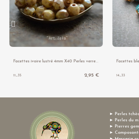
F
acettes ivoire lustré 4mm X40 Perles verre tchèque brillantes
2,95 €
11_35
14_33
► Perles tchè
► Perles du 
► Pierres ge
► Composants
► Mercerie cr