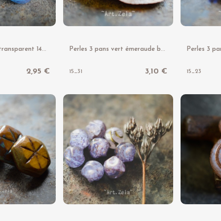
P
erles kiwi bleu transparent 14mm X4 Perles verre tchèque
P
erles 3 pans vert émeraude bronze 6mm X20 Perles verre tchèque
2,95 €
3,10 €
15_31
15_23