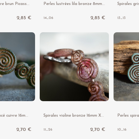
P
erles étoiles ocre brun Picasso 18mm X2 Perles verre tchèque gravé
P
erles lustrées lila bronze 8mm X10 Perles verre tchèque opalescent
2,85 €
2,85 €
14_06
13_13
S
pirales vert foncé cuivre 16mm X2 Perles verre tchèque dépoli
S
pirales violine bronze 16mm X2 Perles verre tchèque dépoli
2,70 €
2,70 €
11_26
10_16