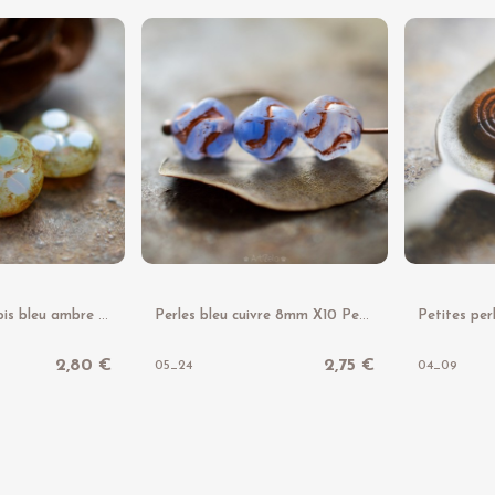
P
erles rondes pois bleu ambre 13mm X4 Perles verre tchèque
P
erles bleu cuivre 8mm X10 Perles verre tchèque rondes dépolies
2,80 €
2,75 €
05_24
04_09