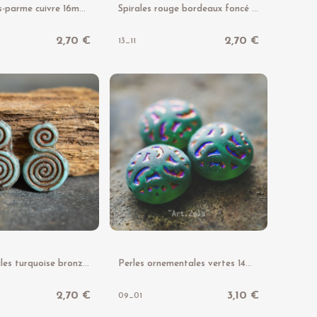
S
pirales gris-parme cuivre 16mm X2 Perles verre tchèque dépoli
S
pirales rouge bordeaux foncé 16mm X2 Perles verre tchèque
2,70 €
2,70 €
13_11
P
erles spirales turquoise bronze 16mm X2 Perles verre tchèque mat
P
erles ornementales vertes 14mm X2 Perles verre tchèque
2,70 €
3,10 €
09_01