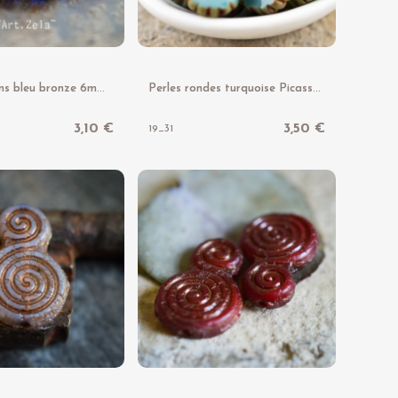
P
erles 3 pans bleu bronze 6mm X20 Perles verre tchèque transparent
P
erles rondes turquoise Picasso 12mm X5 Perles verre tchèque
3,10 €
3,50 €
19_31