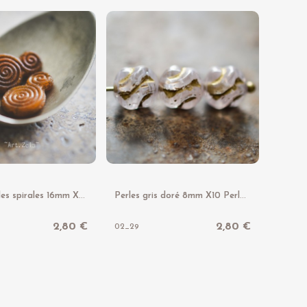
P
etites perles spirales 16mm X2 Perles verre tchèque ambre
P
erles gris doré 8mm X10 Perles rondes verre tchèque
2,80 €
2,80 €
02_29