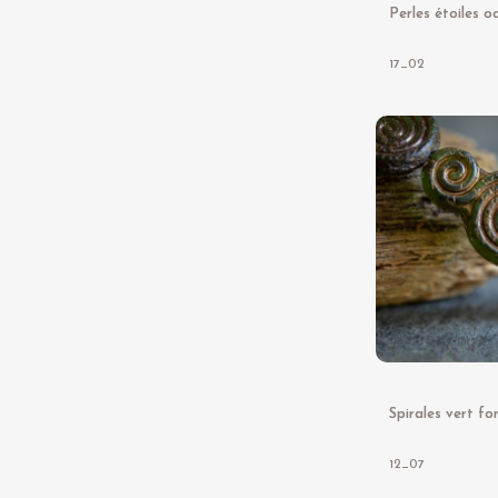
17_02
12_07