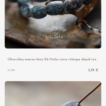
O
lives bleu marron 9mm X6 Perles verre tchèque dépoli texturé
3,75 €
11_04