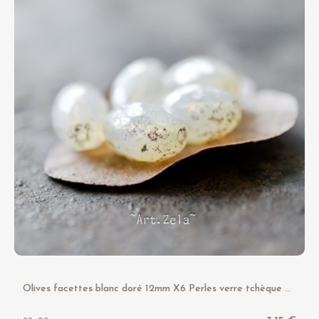
O
lives facettes blanc doré 12mm X6 Perles verre tchèque opalescent