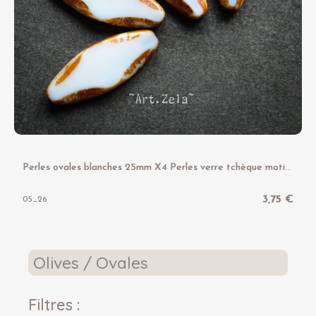
P
erles ovales blanches 25mm X4 Perles verre tchèque motif losange
3,75 €
05_26
Olives / Ovales
Filtres :