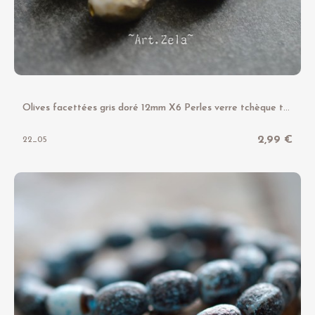
O
lives facettées gris doré 12mm X6 Perles verre tchèque texturé
2,99 €
22_05