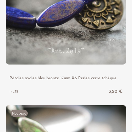
P
étales ovales bleu bronze 17mm X8 Perles verre tchèque opaque
3,50 €
14_32
Nouveau