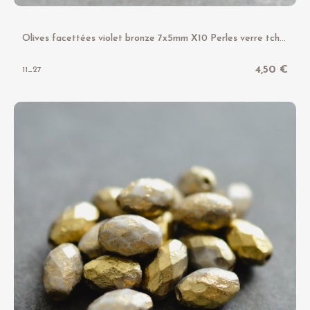
O
lives facettées violet bronze 7x5mm X10 Perles verre tchèque premium
4,50 €
11_27