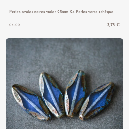
P
erles ovales noires violet 25mm X4 Perles verre tchèque motif losange
3,75 €
04_00