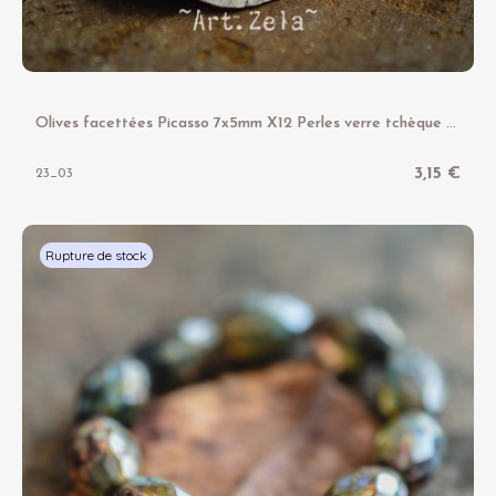
O
lives facettées Picasso 7x5mm X12 Perles verre tchèque opaque
3,15 €
23_03
Rupture de stock