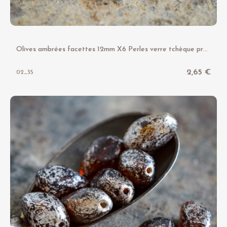
O
lives ambrées facettes 12mm X6 Perles verre tchèque premium Picasso
2,65 €
02_35