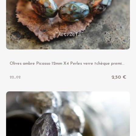
O
lives ambre Picasso 12mm X4 Perles verre tchèque premium
2,50 €
22_02