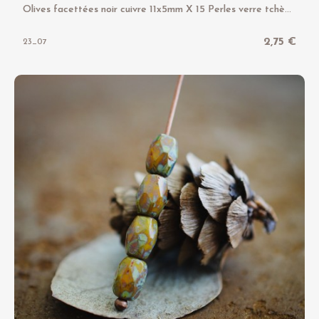
O
lives facettées noir cuivre 11x5mm X 15 Perles verre tchèque opaque
2,75 €
23_07