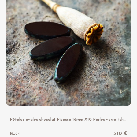
P
étales ovales chocolat Picasso 16mm X10 Perles verre tchèque opaque
3,10 €
18_04