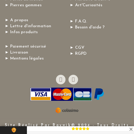
► Pierres gemmes
► Art'Curiosités
► A propos
► F.A.Q.
► Lettre d'information
► Besoin d'aide ?
► Infos produits
► Paiement sécurisé
► CGV
► Livraison
► RGPD
► Mentions légales
Site Réalisé Par Raywik© 2024 - Tous Droits
Réservés