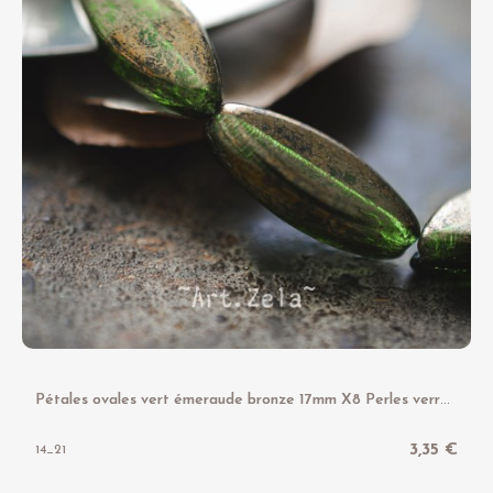
P
étales ovales vert émeraude bronze 17mm X8 Perles verre tchèque
3,35 €
14_21