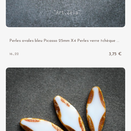
P
erles ovales bleu Picasso 25mm X4 Perles verre tchèque motif losange
3,75 €
16_22