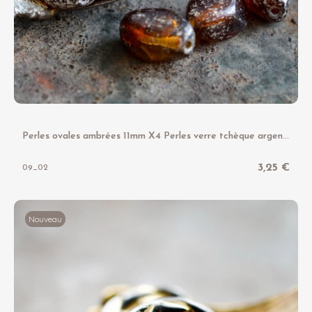
P
erles ovales ambrées 11mm X4 Perles verre tchèque argenté
3,25 €
09_02
Nouveau