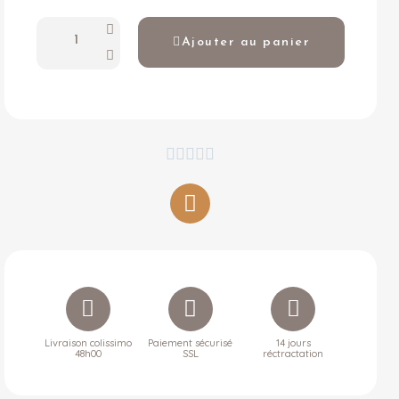
Ajouter au panier





Livraison colissimo
Paiement sécurisé
14 jours
48h00
SSL
réctractation