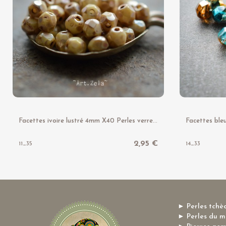
F
acettes ivoire lustré 4mm X40 Perles verre tchèque brillantes
2,95 €
11_35
14_33
► Perles tchè
► Perles du 