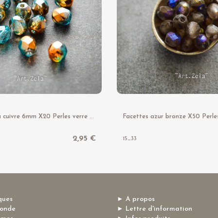
F
acettes bleu cuivre 6mm X20 Perles verre tchèque brillant
2,95 €
15_33
ques
► A propos
monde
► Lettre d'information