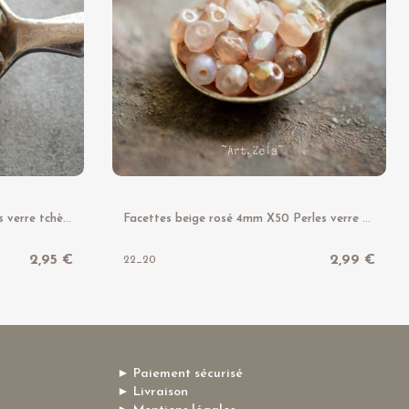
F
acettes azur bronze X50 Perles verre tchèque texturé
F
acettes beige rosé 4mm X50 Perles verre tchèque mix irisé
2,95 €
2,99 €
22_20
► Paiement sécurisé
► Livraison