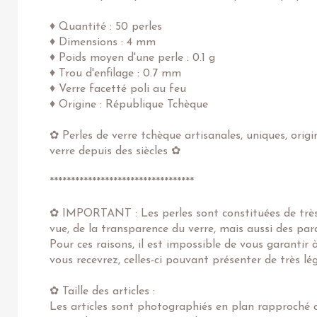
♦ Quantité : 50 perles
♦ Dimensions : 4 mm
♦ Poids moyen d'une perle : 0.1 g
♦ Trou d'enfilage : 0.7 mm
♦ Verre facetté poli au feu
♦ Origine : République Tchèque
✿ Perles de verre tchèque artisanales, uniques, origi
verre depuis des siècles ✿
**********************************
✿ IMPORTANT : Les perles sont constituées de très 
vue, de la transparence du verre, mais aussi des pa
Pour ces raisons, il est impossible de vous garantir
vous recevrez, celles-ci pouvant présenter de très l
✿ Taille des articles :
Les articles sont photographiés en plan rapproché af