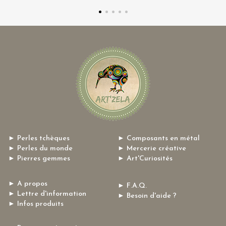
► Perles tchèques
► Composants en métal
► Perles du monde
► Mercerie créative
► Pierres gemmes
► Art'Curiosités
► A propos
► F.A.Q.
► Lettre d'information
► Besoin d'aide ?
► Infos produits