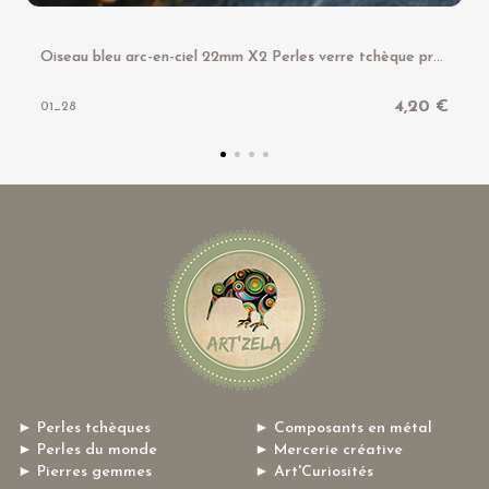
O
iseau bleu arc-en-ciel 22mm X2 Perles verre tchèque premium opaque
4,20 €
01_28
► Perles tchèques
► Composants en métal
► Perles du monde
► Mercerie créative
► Pierres gemmes
► Art'Curiosités