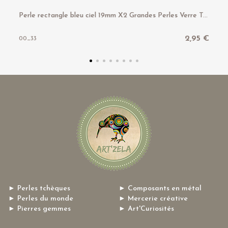
P
erle rectangle bleu ciel 19mm X2 Grandes Perles Verre Tchèque Mat
2,95 €
00_33
► Perles tchèques
► Composants en métal
► Perles du monde
► Mercerie créative
► Pierres gemmes
► Art'Curiosités