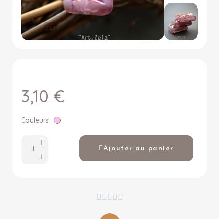
3,10 €
Couleurs
Ajouter au panier




