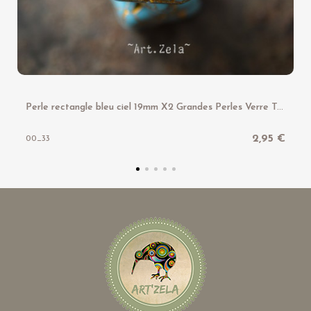
P
erle rectangle bleu ciel 19mm X2 Grandes Perles Verre Tchèque Mat
2,95 €
00_33