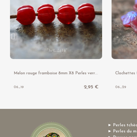
M
elon rouge framboise 8mm X8 Perles verre tchèque à large trou
2,95 €
06_19
06_29
► Perles tchè
► Perles du 