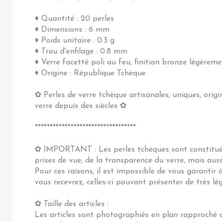
♦ Quantité : 20 perles
♦ Dimensions : 6 mm
♦ Poids unitaire : 0.3 g
♦ Trou d'enfilage : 0.8 mm
♦ Verre facetté poli au feu, finition bronze légèreme
♦ Origine : République Tchèque
✿ Perles de verre tchèque artisanales, uniques, origi
verre depuis des siècles ✿
**********************************
✿ IMPORTANT : Les perles tchèques sont constituées
prises de vue, de la transparence du verre, mais au
Pour ces raisons, il est impossible de vous garantir
vous recevrez, celles-ci pouvant présenter de très l
✿ Taille des articles :
Les articles sont photographiés en plan rapproché af