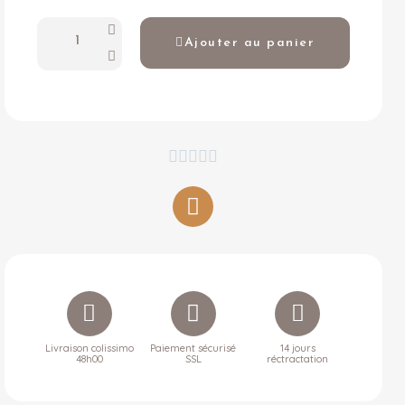
Ajouter au panier





Livraison colissimo
Paiement sécurisé
14 jours
48h00
SSL
réctractation