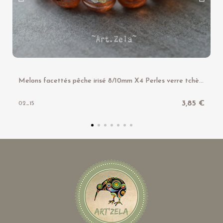
M
elons facettés pêche irisé 8/10mm X4 Perles verre tchèque texturé
3,85 €
02_15