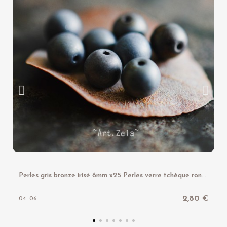
P
erles gris bronze irisé 6mm x25 Perles verre tchèque rondes
2,80 €
04_06