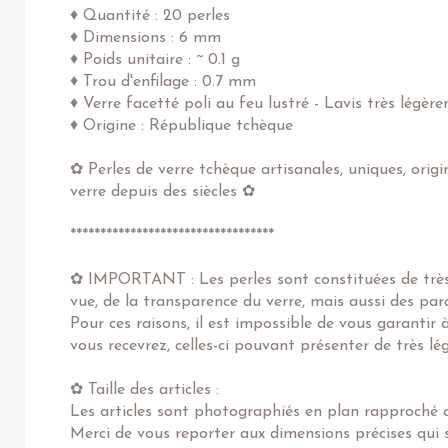
♦ Quantité : 20 perles
♦ Dimensions : 6 mm
♦ Poids unitaire : ~ 0.1 g
♦ Trou d'enfilage : 0.7 mm
♦ Verre facetté poli au feu lustré - Lavis très légèr
♦ Origine : République tchèque
✿ Perles de verre tchèque artisanales, uniques, origi
verre depuis des siècles ✿
**********************************
✿ IMPORTANT : Les perles sont constituées de très 
vue, de la transparence du verre, mais aussi des pa
Pour ces raisons, il est impossible de vous garantir
vous recevrez, celles-ci pouvant présenter de très l
✿ Taille des articles :
Les articles sont photographiés en plan rapproché af
Merci de vous reporter aux dimensions précises qui s