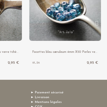
F
acettes azur bronze X50 Perles verre tchèque texturé
F
acettes bleu cæruleum 4mm X50 Perles verre tchèque lustré
2,95 €
2,95 €
18_26
► Paiement sécurisé
► Livraison
► Mentions légales
► CGV