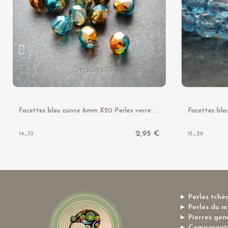
F
acettes bleu cuivre 6mm X20 Perles verre tchèque brillant
2,95 €
14_33
15_29
► Perles tchè
► Perles du 
► Pierres ge
► Composants