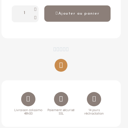
Ajouter au panier





Livraison colissimo
Paiement sécurisé
14 jours
48h00
SSL
réctractation