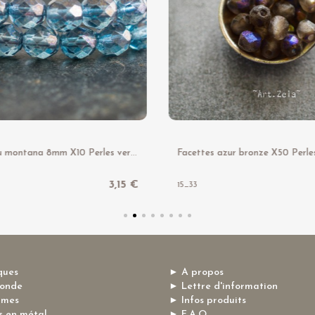
F
acettes bleu montana 8mm X10 Perles verre tchèque
3,15 €
15_33
ques
► A propos
monde
► Lettre d'information
mmes
► Infos produits
 en métal
► F.A.Q.