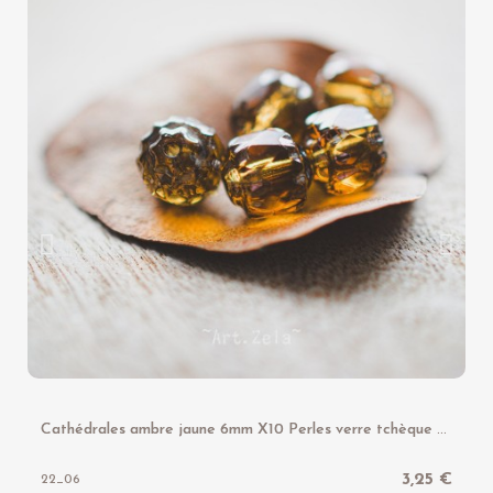
C
athédrales ambre jaune 6mm X10 Perles verre tchèque facetté
3,25 €
22_06