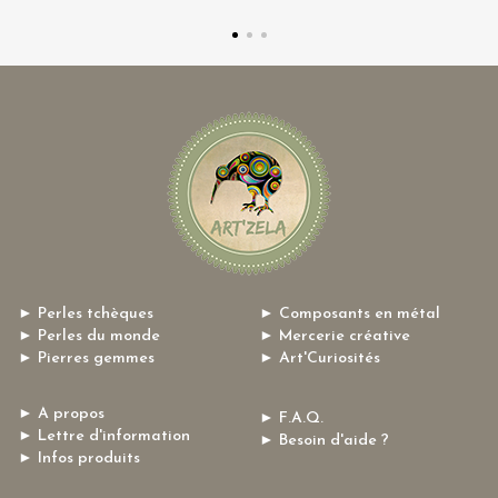
► Perles tchèques
► Composants en métal
► Perles du monde
► Mercerie créative
► Pierres gemmes
► Art'Curiosités
► A propos
► F.A.Q.
► Lettre d'information
► Besoin d'aide ?
► Infos produits