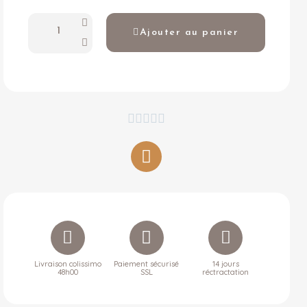
Ajouter au panier





Livraison colissimo
Paiement sécurisé
14 jours
48h00
SSL
réctractation