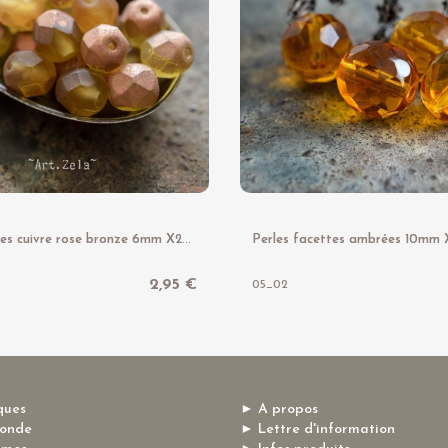
P
erles facettes cuivre rose bronze 6mm X20 Perles verre tchèque mat
2,95 €
05_02
ques
► A propos
monde
► Lettre d'information