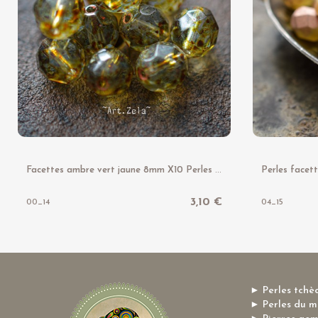
F
acettes ambre vert jaune 8mm X10 Perles verre tchèque lustré
3,10 €
00_14
04_15
► Perles tchè
► Perles du 