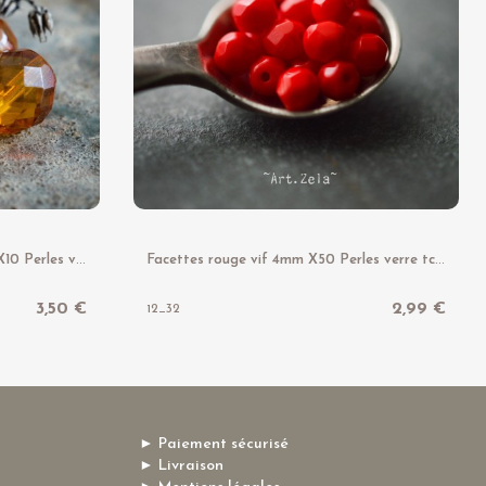
P
erles facettes ambrées 10mm X10 Perles verre tchèque transparent
F
acettes rouge vif 4mm X50 Perles verre tchèque opaque
3,50 €
2,99 €
12_32
► Paiement sécurisé
► Livraison