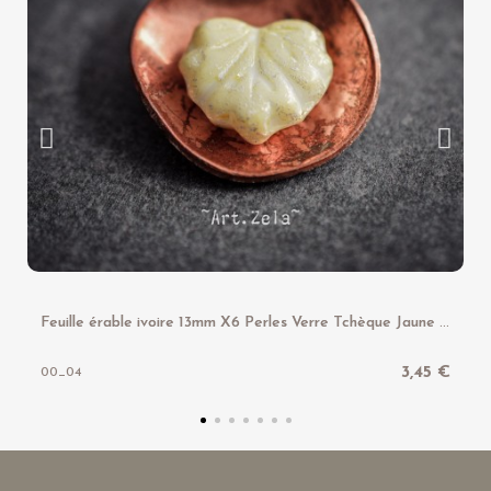
F
euille érable ivoire 13mm X6 Perles Verre Tchèque Jaune Pâle
3,45 €
00_04