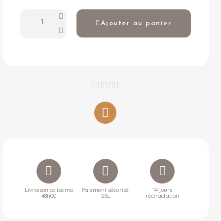
Ajouter au panier





Livraison colissimo
Paiement sécurisé
14 jours
48h00
SSL
réctractation