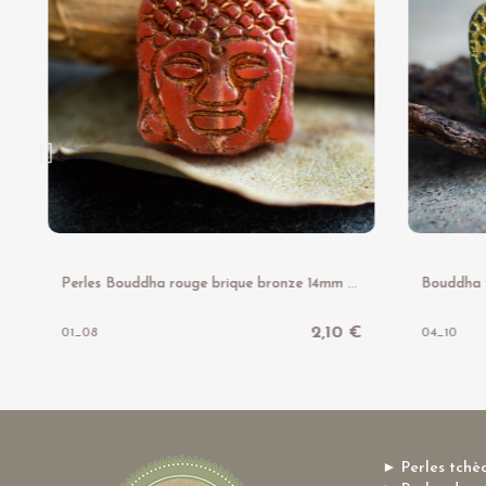
P
erles Bouddha rouge brique bronze 14mm X2 Perles verre tchèque
2,10 €
01_08
04_10
► Perles tchè