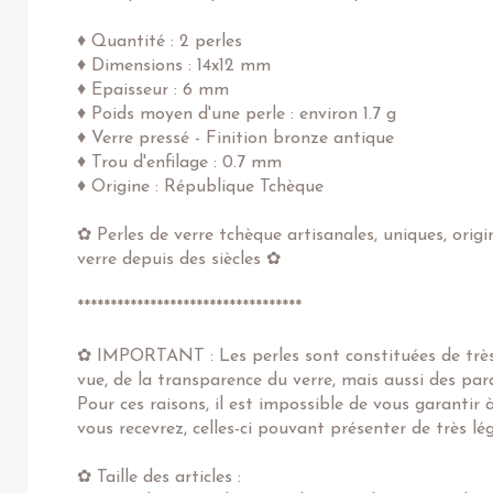
♦ Quantité : 2 perles
♦ Dimensions : 14x12 mm
♦ Epaisseur : 6 mm
♦ Poids moyen d'une perle : environ 1.7 g
♦ Verre pressé - Finition bronze antique
♦ Trou d'enfilage : 0.7 mm
♦ Origine : République Tchèque
✿ Perles de verre tchèque artisanales, uniques, origi
verre depuis des siècles ✿
**********************************
✿ IMPORTANT : Les perles sont constituées de très 
vue, de la transparence du verre, mais aussi des pa
Pour ces raisons, il est impossible de vous garantir
vous recevrez, celles-ci pouvant présenter de très l
✿ Taille des articles :