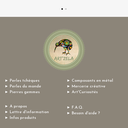
► Perles tchèques
► Composants en métal
► Perles du monde
► Mercerie créative
► Pierres gemmes
► Art'Curiosités
► A propos
► F.A.Q.
► Lettre d'information
► Besoin d'aide ?
► Infos produits