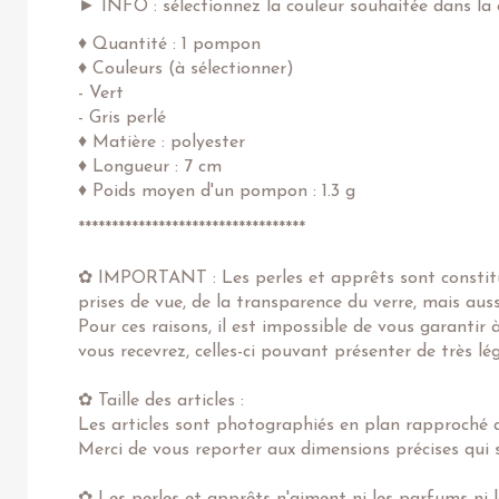
► INFO : sélectionnez la couleur souhaitée dans la 
♦ Quantité : 1 pompon
♦ Couleurs (à sélectionner)
- Vert
- Gris perlé
♦ Matière : polyester
♦ Longueur : 7 cm
♦ Poids moyen d'un pompon : 1.3 g
**********************************
✿ IMPORTANT : Les perles et apprêts sont constitué
prises de vue, de la transparence du verre, mais au
Pour ces raisons, il est impossible de vous garantir
vous recevrez, celles-ci pouvant présenter de très l
✿ Taille des articles :
Les articles sont photographiés en plan rapproché af
Merci de vous reporter aux dimensions précises qui s
✿ Les perles et apprêts n'aiment ni les parfums ni l