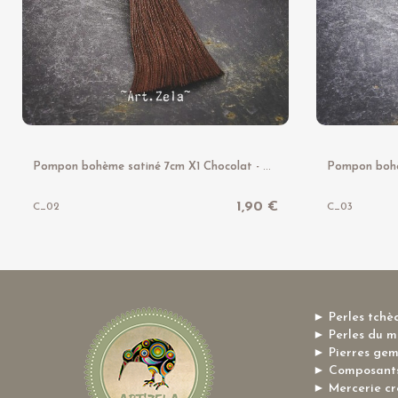
P
ompon bohème satiné 7cm X1 Chocolat - Multicolore - Taupe
1,90 €
C_02
C_03
► Perles tchè
► Perles du 
► Pierres ge
► Composants
► Mercerie cr