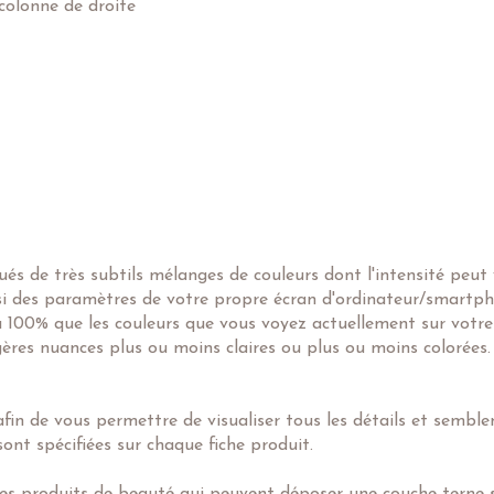
colonne de droite
s de très subtils mélanges de couleurs dont l'intensité peut
ssi des paramètres de votre propre écran d'ordinateur/smartph
 à 100% que les couleurs que vous voyez actuellement sur votre
égères nuances plus ou moins claires ou plus ou moins colorées.
in de vous permettre de visualiser tous les détails et semblent
ont spécifiées sur chaque fiche produit.
es produits de beauté qui peuvent déposer une couche terne su