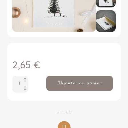
2,65 €
Ajouter au panier




